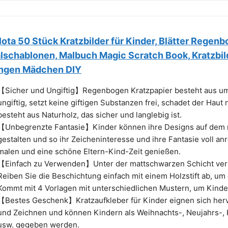
lota 50 Stück Kratzbilder für Kinder, Blätter Regenbo
lschablonen, Malbuch Magic Scratch Book, Kratzbil
ngen Mädchen DIY
【Sicher und Ungiftig】Regenbogen Kratzpapier besteht aus umw
ungiftig, setzt keine giftigen Substanzen frei, schadet der Haut ni
besteht aus Naturholz, das sicher und langlebig ist.
【Unbegrenzte Fantasie】Kinder können ihre Designs auf dem m
gestalten und so ihr Zeicheninteresse und ihre Fantasie voll 
malen und eine schöne Eltern-Kind-Zeit genießen.
【Einfach zu Verwenden】Unter der mattschwarzen Schicht verb
Reiben Sie die Beschichtung einfach mit einem Holzstift ab, um
Kommt mit 4 Vorlagen mit unterschiedlichen Mustern, um Kinder
【Bestes Geschenk】Kratzaufkleber für Kinder eignen sich hervo
und Zeichnen und können Kindern als Weihnachts-, Neujahrs-,
usw. gegeben werden.