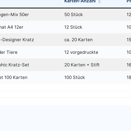
Karten-Anzahl
Pr
gen-Mix 50er
50 Stück
1
mat A4 12er
12 Stück
1
-Designer Kratz
ca. 20 Karten
1
der Tiere
12 vorgedruckte
1
hic Kratz-Set
20 Karten + Stift
1
t 100 Karten
100 Stück
1