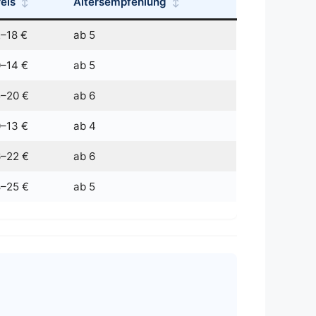
eis
Altersempfehlung
2–18 €
ab 5
0–14 €
ab 5
5–20 €
ab 6
0–13 €
ab 4
6–22 €
ab 6
8–25 €
ab 5