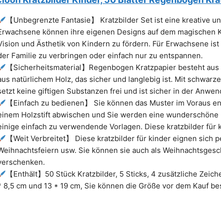
【Unbegrenzte Fantasie】 Kratzbilder Set ist eine kreative un
Erwachsene können ihre eigenen Designs auf dem magischen Kra
Vision und Ästhetik von Kindern zu fördern. Für Erwachsene ist 
der Familie zu verbringen oder einfach nur zu entspannen.
【Sicherheitsmaterial】Regenbogen Kratzpapier besteht aus u
aus natürlichem Holz, das sicher und langlebig ist. Mit schwarze
setzt keine giftigen Substanzen frei und ist sicher in der Anwe
【Einfach zu bedienen】 Sie können das Muster im Voraus ent
einem Holzstift abwischen und Sie werden eine wunderschöne 
einige einfach zu verwendende Vorlagen. Diese kratzbilder für 
【Weit Verbreitet】 Diese kratzbilder für kinder eignen sich pe
Weihnachtsfeiern usw. Sie können sie auch als Weihnachtsgesc
verschenken.
【Enthält】50 Stück Kratzbilder, 5 Sticks, 4 zusätzliche Zeic
* 8,5 cm und 13 * 19 cm, Sie können die Größe vor dem Kauf bes