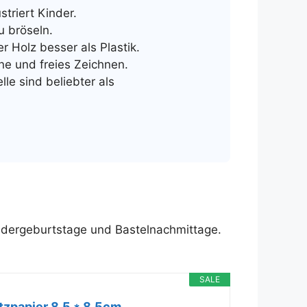
triert Kinder.
u bröseln.
r Holz besser als Plastik.
ne und freies Zeichnen.
e sind beliebter als
indergeburtstage und Bastelnachmittage.
SALE
tzpapier 8.5 * 8.5cm