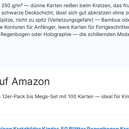
250 g/m² — dünne Karten reißen beim Kratzen, das frus
schwarze Deckschicht, lässt sich gut abkratzen ohne z
Spitze, nicht zu spitz (Verletzungsgefahr) — Bambus ode
 Konturen für Anfänger, leere Karten für Fortgeschritte
Regenbogen oder Holographie — die schillernden Modell
 auf Amazon
n 12er-Pack bis Mega-Set mit 100 Karten — ideal für K
cloon Kratzbilder Kinder, 50 Blätter Regenbogen Kra