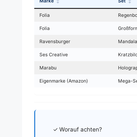
Marke
Set
Folia
Regenbo
Folia
Großfor
Ravensburger
Mandala
Ses Creative
Kratzbil
Marabu
Holograp
Eigenmarke (Amazon)
Mega-Se
✓ Worauf achten?