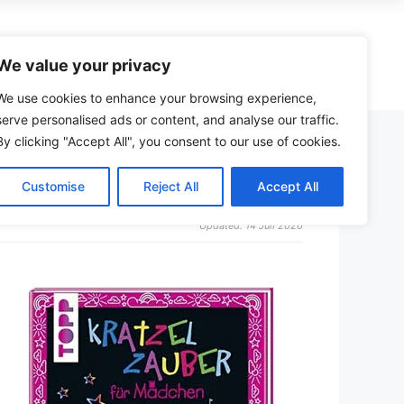
zzle
Spiele
Kreativ
Spielzeug
We value your privacy
We use cookies to enhance your browsing experience,
serve personalised ads or content, and analyse our traffic.
By clicking "Accept All", you consent to our use of cookies.
Wera Adventskalender (Werkzeug)
Schmidt vs. Ravensburger Puzzle
Malbuch
Bollerwagen
Just Spices Adventskalender
Castorland Puzzle Erfahrungen
Malkasten
Kinder-Fernglas
Customise
Reject All
Accept All
henk
Männer Adventskalender
Heye Puzzle Qualität
Maltafel
24-Zoll-Kinderfahrrad
Updated: 14 Juli 2026
eich
Jungen Adventskalender
Puzzleboard mit Schubladen
Malmatte
Kindermotorrad
en
Puzzleteile-Sortierer
Staffelei
Tischkicker
Schere
Dartpfeile
r
Zirkel
Feuerwehrauto
Malen nach Zahlen
Ferngesteuertes Auto
Kratzbilder
Matchbox-Autos
Bastelsets
Bruder-Traktor