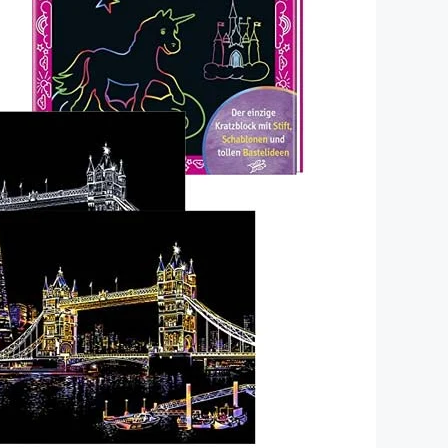
Dinosaurier-Spielzeug
Playmobil Piratenschiff
Playmobil Schloss
Playmobil Bauernhof
Kinderkoffer
Windspiel