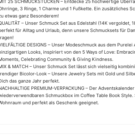
MIT 25 SCHMUCKSTÜCKEN – Entdecke 25 hochwertige Überrasc
Ohrringe, 3 Ringe, 1 Charme und 1 Fußkette. Ein zusätzliches
zu etwas ganz Besonderem!
QUALITÄT – Unser Schmuck Set aus Edelstahl (14K vergoldet, 18
perfekt für Alltag und Urlaub, denn unsere Schmucksets für Dam
tragen!
VIELFÄLTIGE DESIGNS – Unser Modeschmuck aus dem Purelei A
einzigartigen Looks, inspiriert von den 5 Ways of Love: Embraci
Moments, Celebrating Community & Giving Kindness.
MIX & MATCH – Unser Schmuck Set lässt sich vielseitig kombini
trendiger Bicolor-Look – Unsere Jewelry Sets mit Gold und Silb
Dich das ganze Jahr perfekt.
NACHHALTIGE PREMIUM-VERPACKUNG – Der Adventskalender 20
wiederverwendbaren Schmuckbox im Coffee Table Book Style. St
Wohnraum und perfekt als Geschenk geeignet.