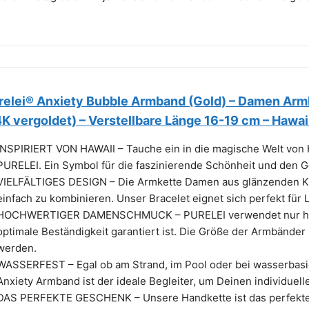
relei® Anxiety Bubble Armband (Gold) – Damen Arm
4K vergoldet) – Verstellbare Länge 16-19 cm – Hawai
INSPIRIERT VON HAWAII – Tauche ein in die magische Welt vo
PURELEI. Ein Symbol für die faszinierende Schönheit und den G
VIELFÄLTIGES DESIGN – Die Armkette Damen aus glänzenden Kuge
einfach zu kombinieren. Unser Bracelet eignet sich perfekt für 
HOCHWERTIGER DAMENSCHMUCK – PURELEI verwendet nur hoch
optimale Beständigkeit garantiert ist. Die Größe der Armbänder 
werden.
WASSERFEST – Egal ob am Strand, im Pool oder bei wasserbasie
Anxiety Armband ist der ideale Begleiter, um Deinen individuelle
DAS PERFEKTE GESCHENK – Unsere Handkette ist das perfekte 