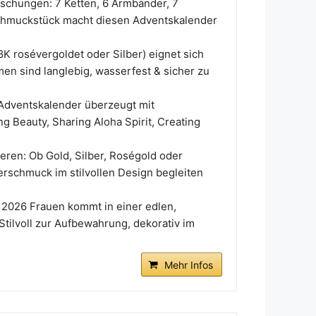
hungen: 7 Ketten, 6 Armbänder, 7
 Schmuckstück macht diesen Adventskalender
K rosévergoldet oder Silber) eignet sich
en sind langlebig, wasserfest & sicher zu
dventskalender überzeugt mit
ng Beauty, Sharing Aloha Spirit, Creating
eren: Ob Gold, Silber, Roségold oder
erschmuck im stilvollen Design begleiten
26 Frauen kommt in einer edlen,
ilvoll zur Aufbewahrung, dekorativ im
Mehr Infos