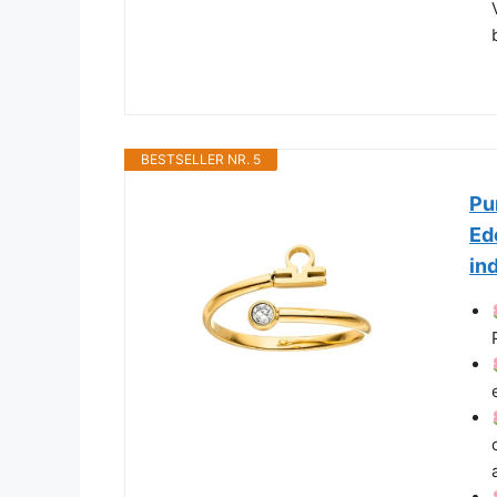
BESTSELLER NR. 5
Pu
Ed
in