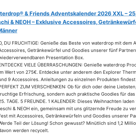
terdrop® & Friends Adventskalender 2026 XXL – 25 
schi & NEOH – Exklusive Accessoires, Getränkewürf
Männer
O, DU FRUCHTIGE: Genieße das Beste von waterdrop mit dem Ad
Accessoires, Getränkewürfel und Goodies unserer fünf Partnerma
wiederverwendbaren Presentation Box.
ENTDECKE VIELE ÜBERRASCHUNGEN: Genieße waterdrop Produk
im Wert von 275€. Entdecke unter anderem den Explorer Thermo 
und 9 Accessoires. Anleitungen zu einzelnen Produkten findest 
PERFEKT ZUM VERSCHENKEN: Ob für dich oder deine Liebsten, d
fruchtige Erfrischung, sondern auch praktische Goodies für das
25. TAGE. 5 FREUNDE. 1 KALENDER: Dieses Weihnachten laden w
feschi & NEOH ein, gemeinsam mit uns glitzernde Freude zu ver
Fest mit Accessoires, Getränkewürfeln und Goodies unserer Par
Werde Teil der Lösung! Schon gewusst? Minütlich sind 1,2 Mill
davon werden recycelt.