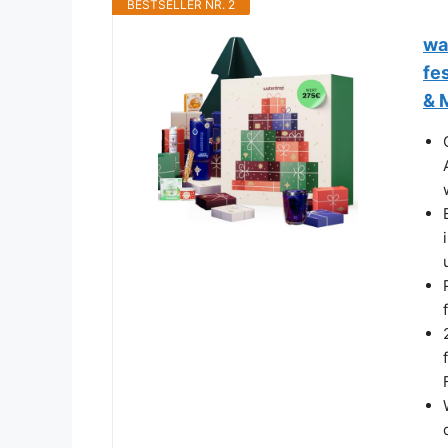
BESTSELLER NR. 2
wa
fe
& 