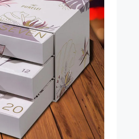
Dinosaurier-Spielzeug
Playmobil Piratenschiff
Playmobil Schloss
Playmobil Bauernhof
Kinderkoffer
Windspiel