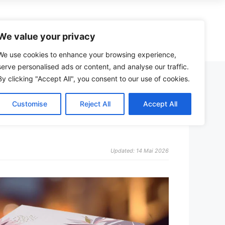
zzle
Spiele
Kreativ
Spielzeug
We value your privacy
We use cookies to enhance your browsing experience,
serve personalised ads or content, and analyse our traffic.
By clicking "Accept All", you consent to our use of cookies.
Wera Adventskalender (Werkzeug)
Schmidt vs. Ravensburger Puzzle
Malbuch
Bollerwagen
mreif bis zur
Just Spices Adventskalender
Castorland Puzzle Erfahrungen
Malkasten
Kinder-Fernglas
Customise
Reject All
Accept All
henk
Männer Adventskalender
Heye Puzzle Qualität
Maltafel
24-Zoll-Kinderfahrrad
n
eich
Jungen Adventskalender
Puzzleboard mit Schubladen
Malmatte
Kindermotorrad
en
Puzzleteile-Sortierer
Staffelei
Tischkicker
Updated: 14 Mai 2026
Schere
Dartpfeile
r
Zirkel
Feuerwehrauto
Malen nach Zahlen
Ferngesteuertes Auto
Kratzbilder
Matchbox-Autos
Bastelsets
Bruder-Traktor