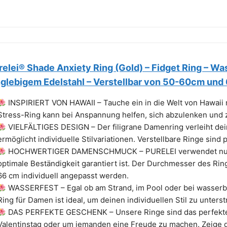
relei® Shade Anxiety Ring (Gold) – Fidget Ring – W
nglebigem Edelstahl – Verstellbar von 50-60cm un
INSPIRIERT VON HAWAII – Tauche ein in die Welt von Hawaii 
Stress-Ring kann bei Anspannung helfen, sich abzulenken und 
VIELFÄLTIGES DESIGN – Der filigrane Damenring verleiht dei
ermöglicht individuelle Stilvariationen. Verstellbare Ringe sind 
HOCHWERTIGER DAMENSCHMUCK – PURELEI verwendet nur ho
optimale Beständigkeit garantiert ist. Der Durchmesser des Rin
66 cm individuell angepasst werden.
WASSERFEST – Egal ob am Strand, im Pool oder bei wasserbas
Ring für Damen ist ideal, um deinen individuellen Stil zu unterst
DAS PERFEKTE GESCHENK – Unsere Ringe sind das perfekte 
Valentinstag oder um jemanden eine Freude zu machen. Zeige