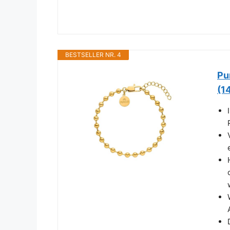
BESTSELLER NR. 4
Pu
(1