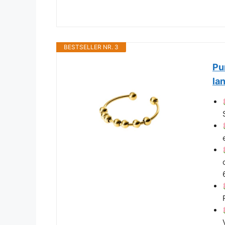
BESTSELLER NR. 3
Pu
la