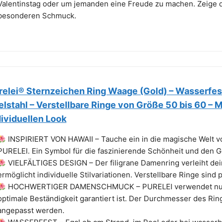
Valentinstag oder um jemanden eine Freude zu machen. Zeige 
besonderen Schmuck.
relei® Sternzeichen Ring Waage (Gold) – Wasserfe
elstahl – Verstellbare Ringe von Größe 50 bis 60 –
dividuellen Look
INSPIRIERT VON HAWAII – Tauche ein in die magische Welt v
PURELEI. Ein Symbol für die faszinierende Schönheit und den G
VIELFÄLTIGES DESIGN – Der filigrane Damenring verleiht dei
ermöglicht individuelle Stilvariationen. Verstellbare Ringe sind 
HOCHWERTIGER DAMENSCHMUCK – PURELEI verwendet nur ho
optimale Beständigkeit garantiert ist. Der Durchmesser des Rin
angepasst werden.