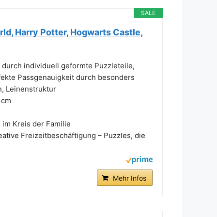
SALE
d, Harry Potter, Hogwarts Castle,
durch individuell geformte Puzzleteile,
fekte Passgenauigkeit durch besonders
n, Leinenstruktur
 cm
im Kreis der Familie
ative Freizeitbeschäftigung – Puzzles, die
Mehr Infos