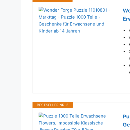
Wo
Er
BESTSELLER NR. 3
Pu
Ge