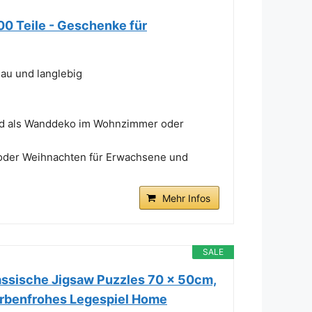
00 Teile - Geschenke für
au und langlebig
end als Wanddeko im Wohnzimmer oder
n oder Weihnachten für Erwachsene und
Mehr Infos
SALE
assische Jigsaw Puzzles 70 x 50cm,
farbenfrohes Legespiel Home