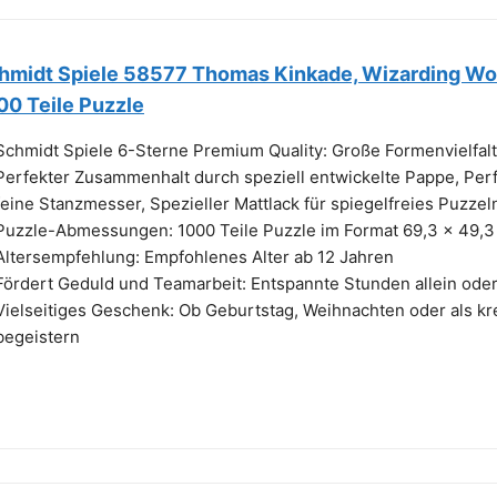
hmidt Spiele 58577 Thomas Kinkade, Wizarding Worl
00 Teile Puzzle
Schmidt Spiele 6-Sterne Premium Quality: Große Formenvielfalt 
Perfekter Zusammenhalt durch speziell entwickelte Pappe, Per
feine Stanzmesser, Spezieller Mattlack für spiegelfreies Puzzel
Puzzle-Abmessungen: 1000 Teile Puzzle im Format 69,3 x 49,3
Altersempfehlung: Empfohlenes Alter ab 12 Jahren
Fördert Geduld und Teamarbeit: Entspannte Stunden allein oder 
Vielseitiges Geschenk: Ob Geburtstag, Weihnachten oder als kre
begeistern