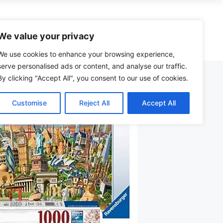
zzle
Spiele
Kreativ
Spielzeug
We value your privacy
We use cookies to enhance your browsing experience,
serve personalised ads or content, and analyse our traffic.
By clicking "Accept All", you consent to our use of cookies.
Wera Adventskalender (Werkzeug)
Schmidt vs. Ravensburger Puzzle
Malbuch
Bollerwagen
Just Spices Adventskalender
Castorland Puzzle Erfahrungen
Malkasten
Kinder-Fernglas
Customise
Reject All
Accept All
henk
Männer Adventskalender
Heye Puzzle Qualität
Maltafel
24-Zoll-Kinderfahrrad
eich
Jungen Adventskalender
Puzzleboard mit Schubladen
Malmatte
Kindermotorrad
en
Puzzleteile-Sortierer
Staffelei
Tischkicker
Schere
Dartpfeile
r
Zirkel
Feuerwehrauto
Malen nach Zahlen
Ferngesteuertes Auto
Kratzbilder
Matchbox-Autos
Bastelsets
Bruder-Traktor