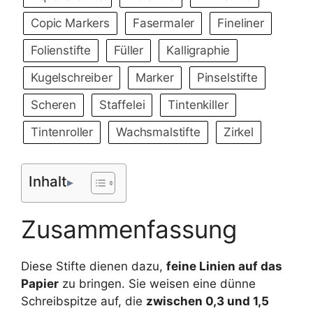
Copic Markers
Fasermaler
Fineliner
Folienstifte
Füller
Kalligraphie
Kugelschreiber
Marker
Pinselstifte
Scheren
Staffelei
Tintenkiller
Tintenroller
Wachsmalstifte
Zirkel
Inhalt
Zusammenfassung
Diese Stifte dienen dazu,
feine Linien auf das
Papier
zu bringen. Sie weisen eine dünne
Schreibspitze auf, die
zwischen 0,3 und 1,5