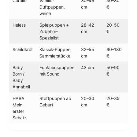
Corolle
Vanille-
30–46
30–80
ab 
Duftpuppen,
cm
€
weich
Heless
Spielpuppen +
28–42
20–50
ab 
Zubehör-
cm
€
Spezialist
Schildkröt
Klassik-Puppen,
32–55
60–180
ab 
Sammlerstücke
cm
€
Baby
Funktionspuppen
43 cm
50–90
ab 
Born /
mit Sound
€
Baby
Annabell
HABA
Stoffpuppen ab
20–30
20–35
ab 
Mein
Geburt
cm
€
erster
Schatz