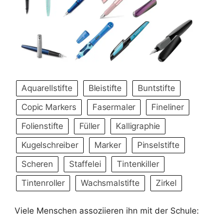
Aquarellstifte
Bleistifte
Buntstifte
Copic Markers
Fasermaler
Fineliner
Folienstifte
Füller
Kalligraphie
Kugelschreiber
Marker
Pinselstifte
Scheren
Staffelei
Tintenkiller
Tintenroller
Wachsmalstifte
Zirkel
Viele Menschen assoziieren ihn mit der Schule: