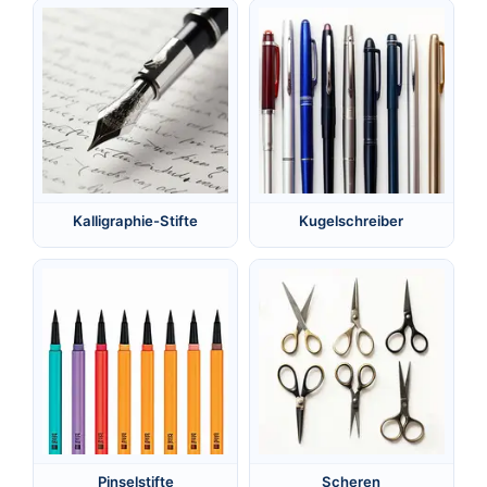
Kalligraphie-Stifte
Kugelschreiber
Pinselstifte
Scheren