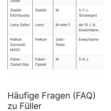
Junior
Stabilo
Stabilo
M
5–7 J.
✓
EASYbuddy
(Einsteiger)
Lamy Safari
Lamy
M oder F
ab 10 J. &
✓
Erwachsene
Pelikan
Pelikan
Gold-
Erwachsene
–
Souverän
Feder
M400
Faber-
Faber-
M
5–8 J.
✓
Castell Grip
Castell
Häufige Fragen (FAQ)
zu Füller