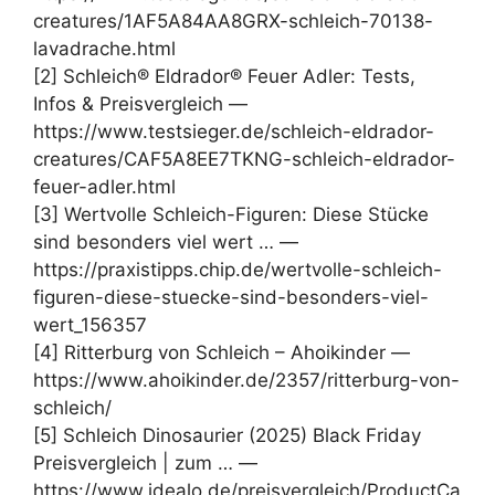
creatures/1AF5A84AA8GRX-schleich-70138-
lavadrache.html
[2] Schleich® Eldrador® Feuer Adler: Tests,
Infos & Preisvergleich —
https://www.testsieger.de/schleich-eldrador-
creatures/CAF5A8EE7TKNG-schleich-eldrador-
feuer-adler.html
[3] Wertvolle Schleich-Figuren: Diese Stücke
sind besonders viel wert … —
https://praxistipps.chip.de/wertvolle-schleich-
figuren-diese-stuecke-sind-besonders-viel-
wert_156357
[4] Ritterburg von Schleich – Ahoikinder —
https://www.ahoikinder.de/2357/ritterburg-von-
schleich/
[5] Schleich Dinosaurier (2025) Black Friday
Preisvergleich | zum … —
https://www.idealo.de/preisvergleich/ProductCa