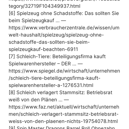
tegory/32719F104349937.html
[6] Spielzeug ohne Schadstoffe: Das sollten Sie
beim Spielzeugkauf … —
https://www.verbraucherzentrale.de/wissen/um
welt-haushalt/spielzeug/spielzeug-ohne-
schadstoffe-das-sollten-sie-beim-
spielzeugkauf-beachten-6911
[7] Schleich-Tiere: Beteiligungsfirma kauft
Spielwarenhersteller – DER … —
https://www.spiegel.de/wirtschaft/unternehmen
/schleich-tiere-beteiligungsfirma-kauft-
spielwarenhersteller-a-1276531.html
[8] Schleich verlagert Stammsitz: Betriebsrat
weiß von den Plänen … —
https://www.faz.net/aktuell/wirtschaft/unterneh
men/schleich-verlagert-stammsitz-betriebsrat-
weiss-von-den-plaenen-nichts-19754078.html
[9] Spin Master Dragons Barrel Roll Ohnezahn