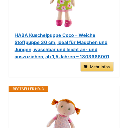
HABA Kuschelpuppe Coco – Weiche
Stoffpuppe 30 cm, ideal für Mädchen und
Jungen, waschbar und leicht an- und
auszuziehen, ab 1,5 Jahren – 1303666001
Mehr Infos
BESTSELLER NR. 3