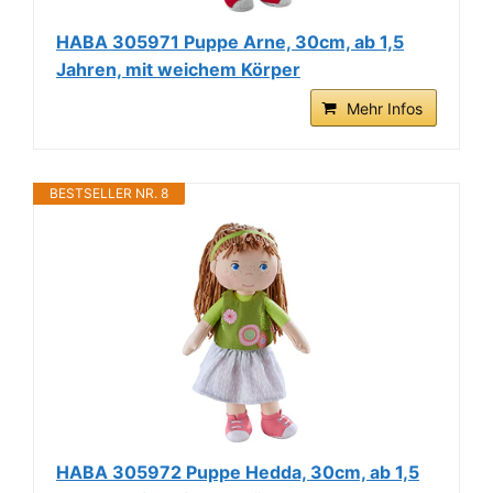
HABA 305971 Puppe Arne, 30cm, ab 1,5
Jahren, mit weichem Körper
Mehr Infos
BESTSELLER NR. 8
HABA 305972 Puppe Hedda, 30cm, ab 1,5