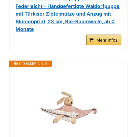
Federleicht – Handgefertigte Waldorfpuppe
mit Türkiser Zipfelmütze und Anzug mit
Blumenprint, 23 cm, Bio-Baumwolle, ab 0
Monate
Mehr Infos
BESTSELLER NR. 4