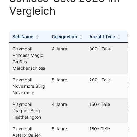
Vergleich
Set-Name
Geeignet ab
Anzahl Teile
The
Playmobil
4 Jahre
300+ Teile
Prin
Princess Magic
Großes
Märchenschloss
Playmobil
5 Jahre
200+ Teile
Ritte
Novelmore Burg
Mitte
Novelmore
Playmobil
4 Jahre
150+ Teile
Drag
Dragons Burg
Lize
Heatherington
Playmobil
5 Jahre
180+ Teile
Aste
Asterix Gallier-