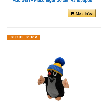
Maulwurf – Plüschfigur 20 cm, Handpuppe
Mehr Infos
BESTSELLER NR. 6