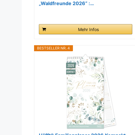
„Waldfreunde 2026“ :…
Mehr Infos
BESTSELLER NR. 4