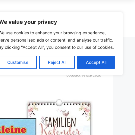
zzle
Spiele
Kreativ
Spielzeug
We value your privacy
We use cookies to enhance your browsing experience,
serve personalised ads or content, and analyse our traffic.
By clicking "Accept All", you consent to our use of cookies.
Wera Adventskalender (Werkzeug)
Schmidt vs. Ravensburger Puzzle
Malbuch
Bollerwagen
Just Spices Adventskalender
Castorland Puzzle Erfahrungen
Malkasten
Kinder-Fernglas
Customise
Reject All
Accept All
henk
Männer Adventskalender
Heye Puzzle Qualität
Maltafel
24-Zoll-Kinderfahrrad
Updated: 14 Mai 2026
eich
Jungen Adventskalender
Puzzleboard mit Schubladen
Malmatte
Kindermotorrad
en
Puzzleteile-Sortierer
Staffelei
Tischkicker
Schere
Dartpfeile
r
Zirkel
Feuerwehrauto
Malen nach Zahlen
Ferngesteuertes Auto
Kratzbilder
Matchbox-Autos
Bastelsets
Bruder-Traktor