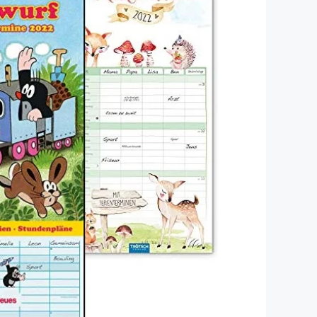
Dinosaurier-Spielzeug
Playmobil Piratenschiff
Playmobil Schloss
Playmobil Bauernhof
Kinderkoffer
Windspiel