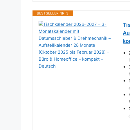
BESTSELLER NR. 3
Ti
Au
ko