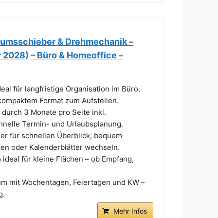
tumsschieber & Drehmechanik –
 2028) – Büro & Homeoffice –
al für langfristige Organisation im Büro,
t kompaktem Format zum Aufstellen.
durch 3 Monate pro Seite inkl.
chnelle Termin- und Urlaubsplanung.
er für schnellen Überblick, bequem
en oder Kalenderblätter wechseln.
 ideal für kleine Flächen – ob Empfang,
rium mit Wochentagen, Feiertagen und KW –
g.
Mehr Infos