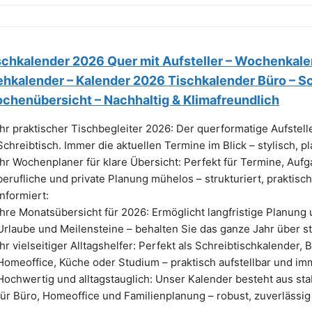
schkalender 2026 Quer mit Aufsteller – Wochenkale
ehkalender – Kalender 2026 Tischkalender Büro – S
chenübersicht – Nachhaltig & Klimafreundlich
Ihr praktischer Tischbegleiter 2026: Der querformatige Aufstell
Schreibtisch. Immer die aktuellen Termine im Blick – stylisch, p
Ihr Wochenplaner für klare Übersicht: Perfekt für Termine, Auf
berufliche und private Planung mühelos – strukturiert, praktisc
informiert:
Ihre Monatsübersicht für 2026: Ermöglicht langfristige Planung u
Urlaube und Meilensteine – behalten Sie das ganze Jahr über st
Ihr vielseitiger Alltagshelfer: Perfekt als Schreibtischkalender,
Homeoffice, Küche oder Studium – praktisch aufstellbar und imme
Hochwertig und alltagstauglich: Unser Kalender besteht aus sta
für Büro, Homeoffice und Familienplanung – robust, zuverlässig 