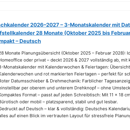
schkalender 2026–2027 – 3-Monatskalender mit Da
fstellkalender 28 Monate (Oktober 2025 bis Februar
mpakt – Deutsch
28 Monate Planungsübersicht (Oktober 2025 – Februar 2028): Ide
Homeoffice oder privat – deckt 2026 & 2027 vollständig ab, mi
3-Monatskalender mit Kalenderwochen & Feiertagen: Übersicht 
Kalenderwochen und rot markierten Feiertagen – perfekt für s
Roter Datumsschieber & Drehmechanik: Farblicher Tagesanzeig
einstellbar per oberem und unterem Drehknopf – ohne Umsteck
Kompaktes Format – passt auf jeden Schreibtisch: Mit 11 x 18 cm
Bürotisch oder mobil – platzsparend, stabil und gut lesbar.
Gedruckt auf Deutsch – klar & vollständig: Deutsches Kalenda
alles auf einen Blick im vertrauten Layout für stressfreie Planun