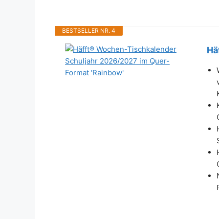
BESTSELLER NR. 4
Hä