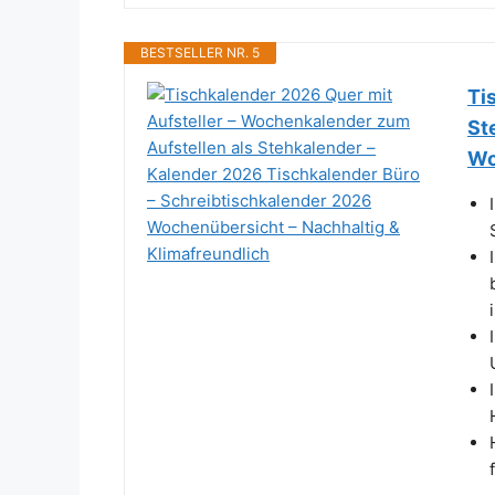
BESTSELLER NR. 5
Ti
St
Wo