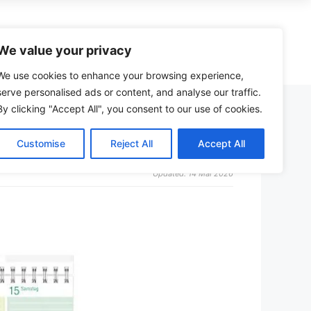
zzle
Spiele
Kreativ
Spielzeug
We value your privacy
We use cookies to enhance your browsing experience,
serve personalised ads or content, and analyse our traffic.
By clicking "Accept All", you consent to our use of cookies.
Wera Adventskalender (Werkzeug)
Schmidt vs. Ravensburger Puzzle
Malbuch
Bollerwagen
Just Spices Adventskalender
Castorland Puzzle Erfahrungen
Malkasten
Kinder-Fernglas
Customise
Reject All
Accept All
henk
Männer Adventskalender
Heye Puzzle Qualität
Maltafel
24-Zoll-Kinderfahrrad
Updated: 14 Mai 2026
eich
Jungen Adventskalender
Puzzleboard mit Schubladen
Malmatte
Kindermotorrad
en
Puzzleteile-Sortierer
Staffelei
Tischkicker
Schere
Dartpfeile
r
Zirkel
Feuerwehrauto
Malen nach Zahlen
Ferngesteuertes Auto
Kratzbilder
Matchbox-Autos
Bastelsets
Bruder-Traktor