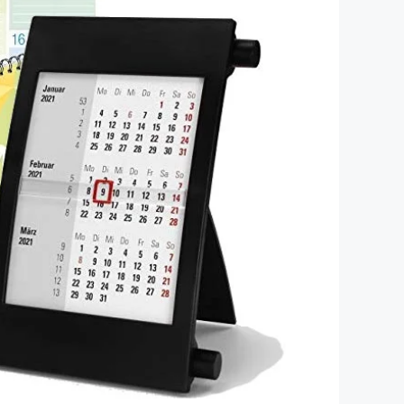
Dinosaurier-Spielzeug
Playmobil Piratenschiff
Playmobil Schloss
Playmobil Bauernhof
Kinderkoffer
Windspiel