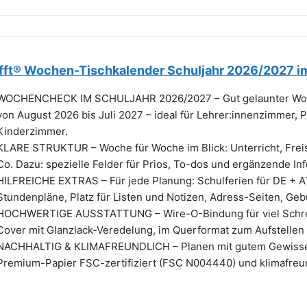
fft® Wochen-Tischkalender Schuljahr 2026/2027 i
WOCHENCHECK IM SCHULJAHR 2026/2027 – Gut gelaunter Woch
von August 2026 bis Juli 2027 – ideal für Lehrer:innenzimmer, P
Kinderzimmer.
KLARE STRUKTUR – Woche für Woche im Blick: Unterricht, Freis
Co. Dazu: spezielle Felder für Prios, To-dos und ergänzende I
HILFREICHE EXTRAS – Für jede Planung: Schulferien für DE + AT
Stundenpläne, Platz für Listen und Notizen, Adress-Seiten, Gebur
HOCHWERTIGE AUSSTATTUNG – Wire-O-Bindung für viel Schrei
Cover mit Glanzlack-Veredelung, im Querformat zum Aufstellen 
NACHHALTIG & KLIMAFREUNDLICH – Planen mit gutem Gewissen:
Premium-Papier FSC-zertifiziert (FSC N004440) und klimafreun