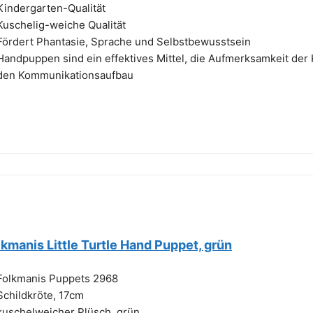
Kindergarten-Qualität
Kuschelig-weiche Qualität
Fördert Phantasie, Sprache und Selbstbewusstsein
Handpuppen sind ein effektives Mittel, die Aufmerksamkeit der 
den Kommunikationsaufbau
lkmanis Little Turtle Hand Puppet, grün
Folkmanis Puppets 2968
Schildkröte, 17cm
kuschelweicher Plüsch, grün