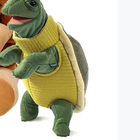
Dinosaurier-Spielzeug
Playmobil Piratenschiff
Playmobil Schloss
Playmobil Bauernhof
Kinderkoffer
Windspiel