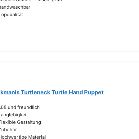
handwaschbar
Topqualität
lkmanis Turtleneck Turtle Hand Puppet
süß und freundlich
Langlebigkeit
Flexible Gestaltung
Zubehör
Hochwertige Material