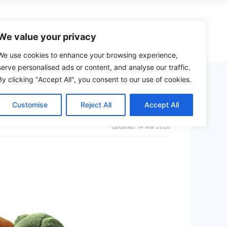
zzle
Spiele
Kreativ
Spielzeug
We value your privacy
We use cookies to enhance your browsing experience,
serve personalised ads or content, and analyse our traffic.
By clicking "Accept All", you consent to our use of cookies.
Wera Adventskalender (Werkzeug)
Schmidt vs. Ravensburger Puzzle
Malbuch
Bollerwagen
hildkröte
Just Spices Adventskalender
Castorland Puzzle Erfahrungen
Malkasten
Kinder-Fernglas
Customise
Reject All
Accept All
henk
Männer Adventskalender
Heye Puzzle Qualität
Maltafel
24-Zoll-Kinderfahrrad
Updated: 14 Mai 2026
eich
Jungen Adventskalender
Puzzleboard mit Schubladen
Malmatte
Kindermotorrad
en
Puzzleteile-Sortierer
Staffelei
Tischkicker
Schere
Dartpfeile
r
Zirkel
Feuerwehrauto
Malen nach Zahlen
Ferngesteuertes Auto
Kratzbilder
Matchbox-Autos
Bastelsets
Bruder-Traktor